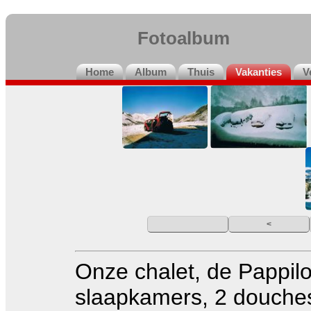
Fotoalbum
Home
Album
Thuis
Vakanties
V
<
Onze chalet, de Pappilo
slaapkamers, 2 douche