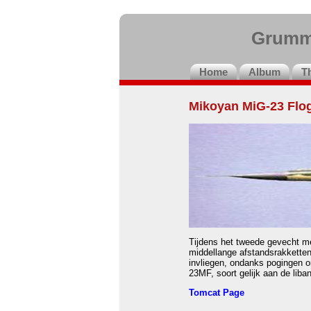
Grumm
Home
Album
T
Mikoyan MiG-23 Flo
Tijdens het tweede gevecht m
middellange afstandsrakketten
invliegen, ondanks pogingen o
23MF, soort gelijk aan de liba
Tomcat Page