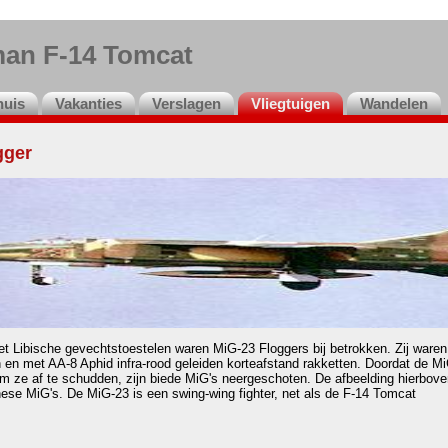
an F-14 Tomcat
huis
Vakanties
Verslagen
Vliegtuigen
Wandelen
gger
et Libische gevechtstoestelen waren MiG-23 Floggers bij betrokken. Zij war
 en met AA-8 Aphid infra-rood geleiden korteafstand rakketten. Doordat de 
m ze af te schudden, zijn biede MiG's neergeschoten. De afbeelding hierbove
nese MiG's. De MiG-23 is een swing-wing fighter, net als de F-14 Tomcat